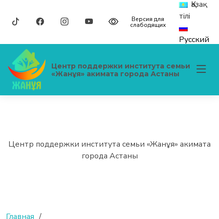
Қазақ
тілі
Версия для
слабодящих
Русский
Центр поддержки института семьи
«Жанұя» акимата города Астаны
Центр поддержки института семьи «Жанұя» акимата
города Астаны
Главная