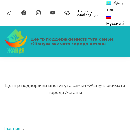
Қазақ
тілі
Версия для
слабодящих
Русский
Центр поддержки института семьи
«Жанұя» акимата города Астаны
Центр поддержки института семьи «Жанұя» акимата
города Астаны
Главная