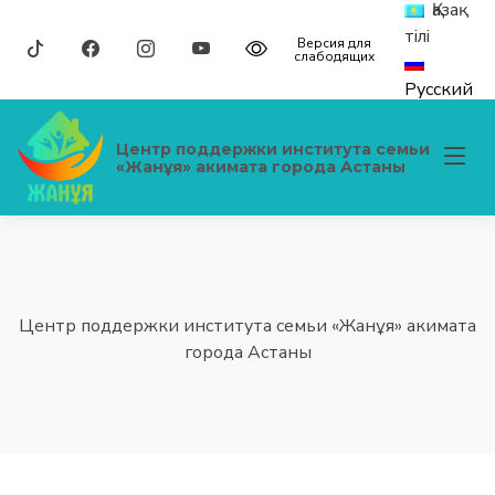
Қазақ
тілі
Версия для
слабодящих
Русский
Центр поддержки института семьи
«Жанұя» акимата города Астаны
Центр поддержки института семьи «Жанұя» акимата
города Астаны