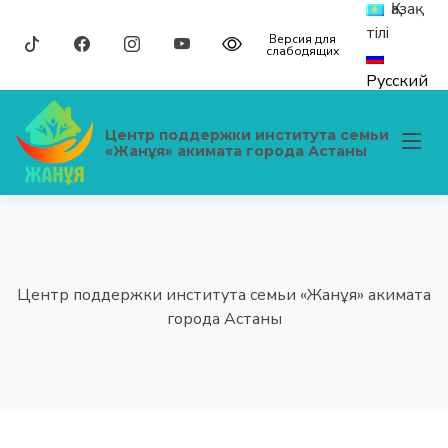
Қазақ
тілі
Версия для
слабодящих
Русский
Центр поддержки института семьи
«Жанұя» акимата города Астаны
Центр поддержки института семьи «Жанұя» акимата
города Астаны