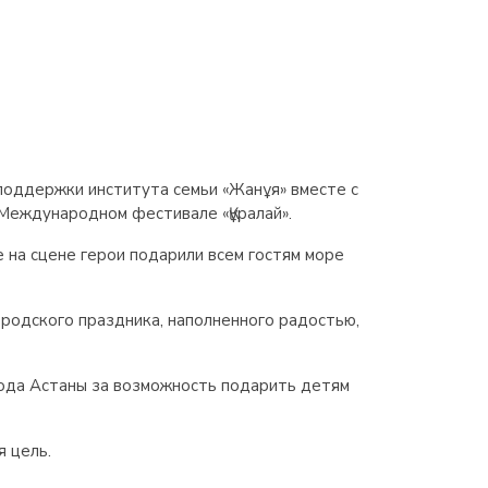
оддержки института семьи «Жанұя» вместе с
 Международном фестивале «Құралай».
 на сцене герои подарили всем гостям море
ородского праздника, наполненного радостью,
ода Астаны за возможность подарить детям
я цель.