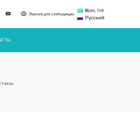
Қазақ тілі
Версия для слабодящих
Русский
АКТЫ
станы