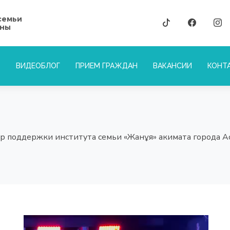
семьи
аны
ВИДЕОБЛОГ
ПРИЕМ ГРАЖДАН
ВАКАНСИИ
КОНТ
р поддержки института семьи «Жанұя» акимата города А
Видеоплеер