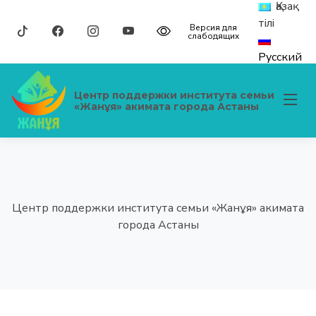
Қазақ
тілі
Версия для
слабодящих
Русский
Центр поддержки института семьи
«Жанұя» акимата города Астаны
Центр поддержки института семьи «Жанұя» акимата
города Астаны