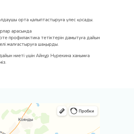
 қолдаушы орта қалыптастыруға үлес қосады.
орлар арасында
ерте профилактика тетіктерін дамытуға дайын
үйелі жалғастыруға шақырды.
 дайын ниеті үшін Айнұр Нүрекина ханымға
із.