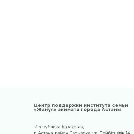
Центр поддержки института семьи
«Жанұя» акимата города Астаны
Республика Казахстан,
г. Астана, район Сарыарка, ул. Бейбітшілік 14