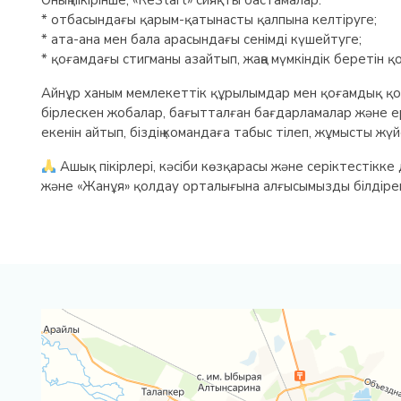
Оның пікірінше, «ReStart» сияқты бастамалар:
* отбасындағы қарым-қатынасты қалпына келтіруге;
* ата-ана мен бала арасындағы сенімді күшейтуге;
* қоғамдағы стигманы азайтып, жаңа мүмкіндік беретін
Айнұр ханым мемлекеттік құрылымдар мен қоғамдық қ
бірлескен жобалар, бағытталған бағдарламалар және 
екенін айтып, біздің командаға табыс тілеп, жұмысты ж
Ашық пікірлері, кәсіби көзқарасы және серіктестікке
және «Жанұя» қолдау орталығына алғысымызды білдірем