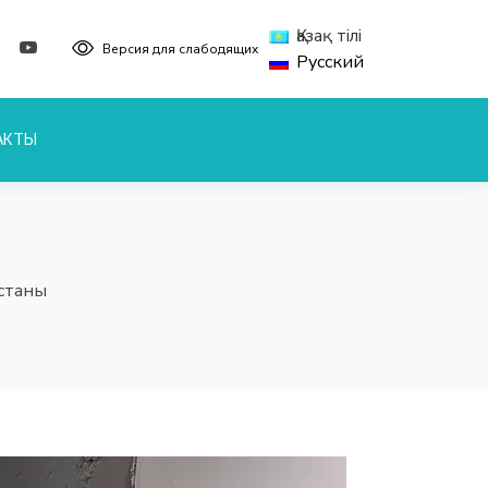
Қазақ тілі
Версия для слабодящих
Русский
АКТЫ
станы