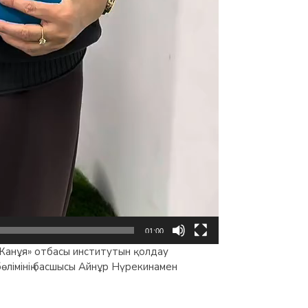
01:00
«Жанұя» отбасы институтын қолдау
өлімінің басшысы Айнұр Нүрекинамен