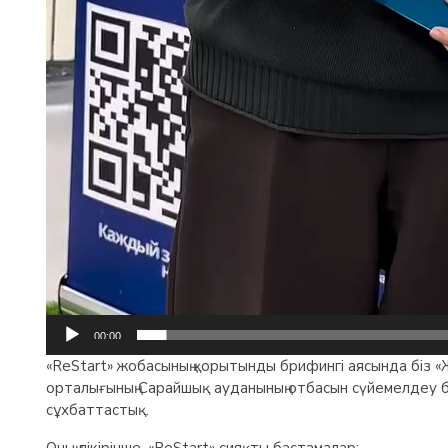
00:00
«ReStart» жобасының қорытынды брифингі аясында біз 
орталығының Сарайшық ауданының отбасын сүйемелдеу б
сұхбаттастық.