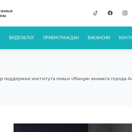
семьи
аны
ВИДЕОБЛОГ
ПРИЕМ ГРАЖДАН
ВАКАНСИИ
КОНТ
р поддержки института семьи «Жанұя» акимата города А
Видеоплеер