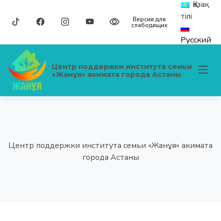
Қазақ
тілі
Версия для
слабодящих
Русский
Центр поддержки института семьи
«Жанұя» акимата города Астаны
Центр поддержки института семьи «Жанұя» акимата
города Астаны