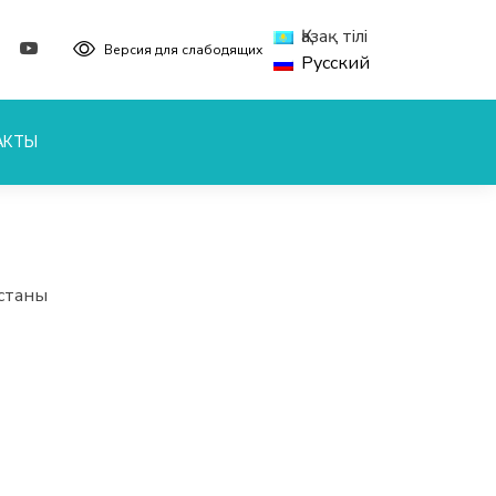
Қазақ тілі
Версия для слабодящих
Русский
АКТЫ
станы