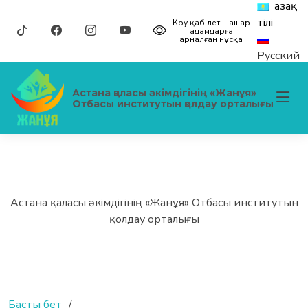
Қазақ
тілі
Көру қабілеті нашар
адамдарға
арналған нұсқа
Русский
Астана қаласы әкімдігінің «Жанұя»
Отбасы институтын қолдау орталығы
Астана қаласы әкімдігінің «Жанұя» Отбасы институтын
қолдау орталығы
Басты бет