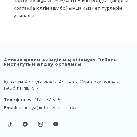
порталда жұмыс істеу үшін Электронды-цифрлы
қолтаңба кілтін ашу бойынша қызмет түрлерін
ұсынады.
Астана қаласы әкімдігінің «Жанұя» Отбасы
институтын қолдау орталығы
Қазақстан Республикасы, Астана қ, Сарыарқа ауданы,
Бейбітшілік к. 14
Телефон:
8 (7172) 72-51-51
Email:
zhanuya@otbasy-astana.kz