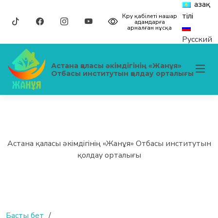
Қазақ
тілі
Көру қабілеті нашар
адамдарға
арналған нұсқа
Русский
Астана қаласы әкімдігінің «Жанұя»
Отбасы институтын қолдау орталығы
Астана қаласы әкімдігінің «Жанұя» Отбасы институтын
қолдау орталығы
Басты бет