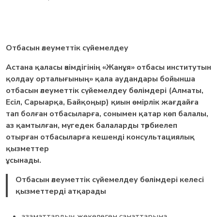
Отбасын әлеуметтік сүйемелдеу
Астана қаласы әкімдігінің «Жанұя» отбасы институтын
қолдау орталығының» қала аудандары бойынша
отбасын әлеуметтік сүйемелдеу бөлімдері (Алматы,
Есіл, Сарыарқа, Байқоңыр) қиын өмірлік жағдайға
тап болған отбасыларға, сонымен қатар көп балалы,
аз қамтылған, мүгедек балаларды тәрбиелеп
отырған отбасыларға кешенді консультациялық
қызметтер
ұсынады.
Отбасын әлеуметтік сүйемелдеу бөлімдері келесі
қызметтерді атқарады
азаматтардың жекелеген санаттарына