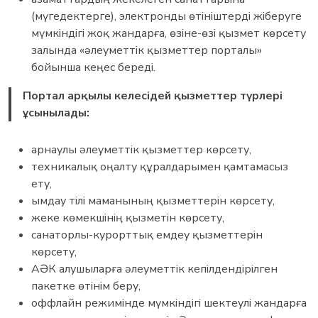
(мүгедектерге), электронды өтініштерді жіберуге
мүмкіндігі жоқ жандарға, өзіне-өзі қызмет көрсету
залында «әлеуметтік қызметтер порталы»
бойынша кеңес береді.
Портал арқылы келесідей қызметтер түрлері
ұсынылады:
арнаулы әлеуметтік қызметтер көрсету,
техникалық оңалту құралдарымен қамтамасыз
ету,
ымдау тілі маманының қызметтерін көрсету,
жеке көмекшінің қызметін көрсету,
санаторлы-курорттық емдеу қызметтерін
көрсету,
АӘК алушыларға әлеуметтік кепілдендірілген
пакетке өтінім беру,
оффлайн режимінде мүмкіндігі шектеулі жандарға