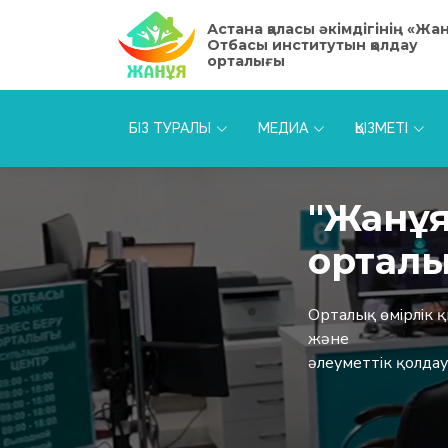
Астана қаласы әкімдігінің «Жа
Отбасы институтын қолдау
орталығы
БІЗ ТУРАЛЫ
МЕДИА
ҚЫЗМЕТІ
"Жанұя
орталы
Орталық өмірлік 
және
әлеуметтік қолдау