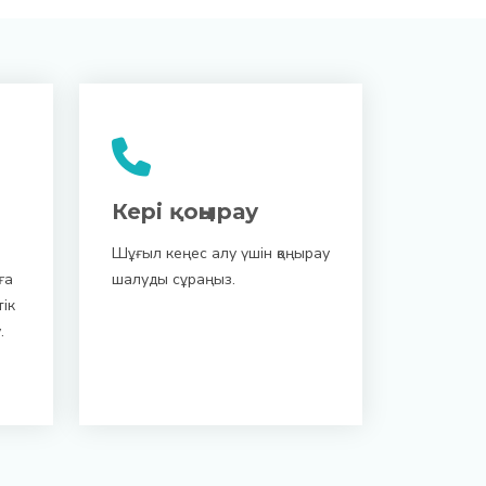
Кері қоңырау
Шұғыл кеңес алу үшін қоңырау
ға
шалуды сұраңыз.
ік
.