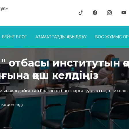
нұя»
БЕЙНЕ БЛОГ
АЗАМАТТАРДЫ ҚАБЫЛДАУ
БОС ЖҰМЫС О
" отбасы институтын қ
ғына қош келдіңіз
қиын жағдайға тап болған отбасыларға құқықтық, психоло
 көрсетеді.