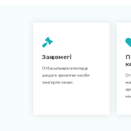
Заң көмегі
П
к
Отбасылық мәселелерді
шешуге арналған кәсіби
От
заңгерлік кеңес.
жа
ар
ке