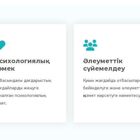
сихологиялық
Әлеуметтік
өмек
сүйемелдеу
басындағы дағдарыстық
Қиын жағдайда отбасылар
ғдайларды жеңуге
бейімделуге және әлеуметт
налған психологиялық
қызмет көрсетуге көмектесу
ңес.