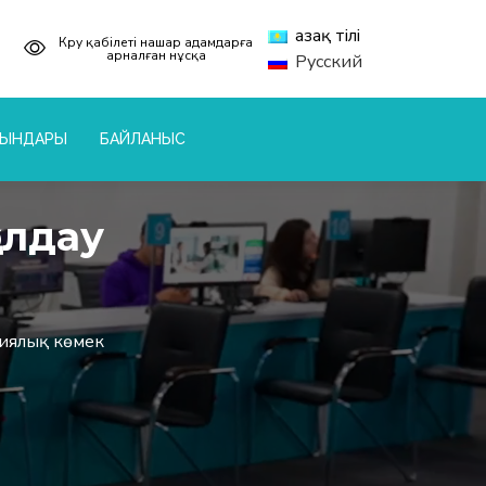
Қазақ тілі
Көру қабілеті нашар адамдарға
арналған нұсқа
Русский
РЫНДАРЫ
БАЙЛАНЫС
олдау
гиялық көмек